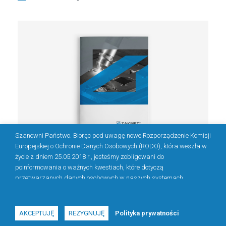
Szanowni Państwo. Biorąc pod uwagę nowe Rozporządzenie Komisji
Europejskiej o Ochronie Danych Osobowych (RODO), która weszła w
życie z dniem 25.05.2018 r., jesteśmy zobligowani do
KATALOG
poinformowania o ważnych kwestiach, które dotyczą
przetwarzanych danych osobowych w naszych systemach.
Administratorem danych osobowych jest ZAKMET Sp. z o.o. (dawniej
ZAKMET S.C.) Kościelniki Średnie 33, 59-820 Leśna NIP: 613-157-47-
10 | REGON: 360271020 | KRS: 0001051311. Odbiorcami danych
AKCEPTUJĘ
REZYGNUJĘ
Polityka prywatności
ZAKMET © 2016. Wszelkie prawa zastrzeżone.
osobowych będą tylko i wyłącznie upoważnieni pracownicy naszej